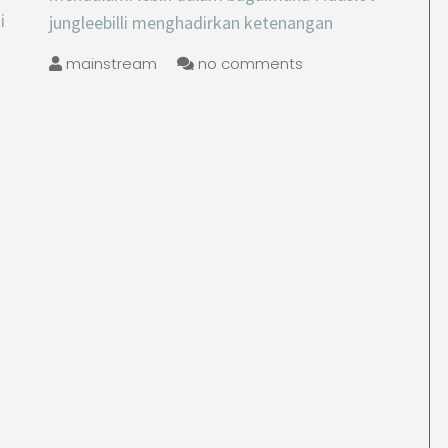
i
jungleebilli menghadirkan ketenangan
mainstream
no comments