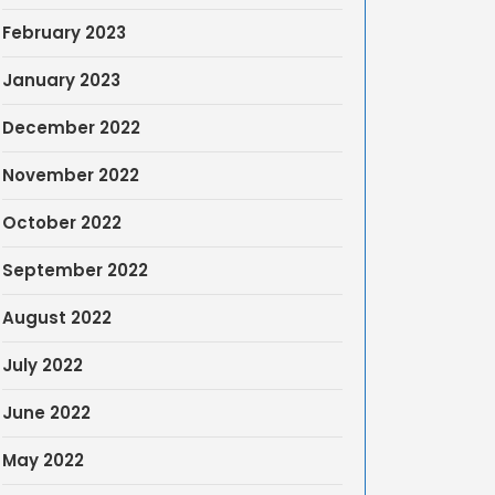
February 2023
January 2023
December 2022
November 2022
October 2022
September 2022
August 2022
July 2022
June 2022
May 2022