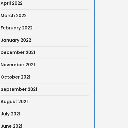
April 2022
March 2022
February 2022
January 2022
December 2021
November 2021
October 2021
September 2021
August 2021
July 2021
June 2021