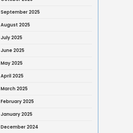
September 2025
August 2025
July 2025
June 2025
May 2025
April 2025
March 2025
February 2025
January 2025
December 2024