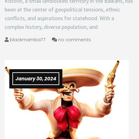
Kosovo, a small landlocked territory in the Balkans, has
been at the center of geopolitical tensions, ethnic
conflicts, and aspirations for statehood. With a
complex history, diverse population, and
blackmamba77
no comments
January 30, 2024