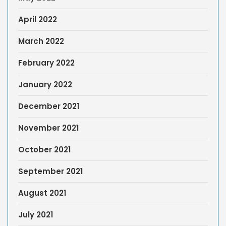
April 2022
March 2022
February 2022
January 2022
December 2021
November 2021
October 2021
September 2021
August 2021
July 2021