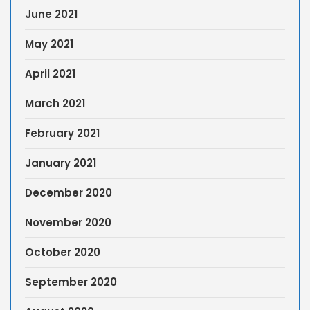
June 2021
May 2021
April 2021
March 2021
February 2021
January 2021
December 2020
November 2020
October 2020
September 2020