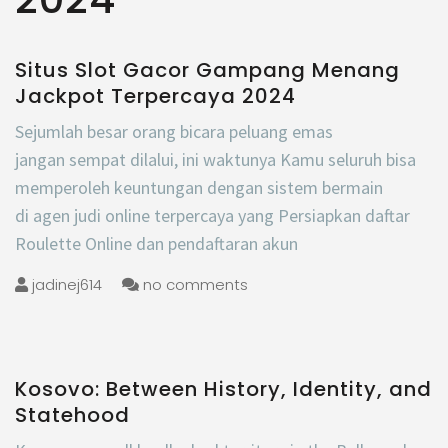
Situs Slot Gacor Gampang Menang
Jackpot Terpercaya 2024
Sejumlah besar orang bicara peluang emas
jangan sempat dilalui, ini waktunya Kamu seluruh bisa
memperoleh keuntungan dengan sistem bermain
di agen judi online terpercaya yang Persiapkan daftar
Roulette Online dan pendaftaran akun
jadinej614
no comments
Kosovo: Between History, Identity, and
Statehood