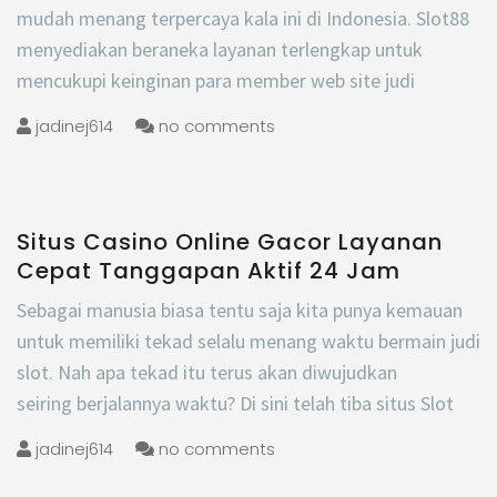
mudah menang terpercaya kala ini di Indonesia. Slot88
menyediakan beraneka layanan terlengkap untuk
mencukupi keinginan para member web site judi
jadinej614
no comments
Situs Casino Online Gacor Layanan
Cepat Tanggapan Aktif 24 Jam
Sebagai manusia biasa tentu saja kita punya kemauan
untuk memiliki tekad selalu menang waktu bermain judi
slot. Nah apa tekad itu terus akan diwujudkan
seiring berjalannya waktu? Di sini telah tiba situs Slot
jadinej614
no comments