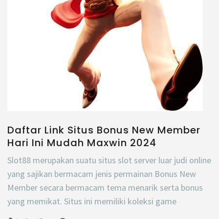
Daftar Link Situs Bonus New Member
Hari Ini Mudah Maxwin 2024
Slot88 merupakan suatu situs slot server luar judi online
yang sajikan bermacam jenis permainan Bonus New
Member secara bermacam tema menarik serta bonus
yang memikat. Situs ini memiliki koleksi game