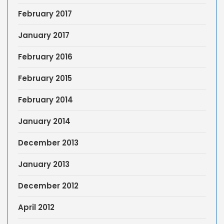
February 2017
January 2017
February 2016
February 2015
February 2014
January 2014
December 2013
January 2013
December 2012
April 2012