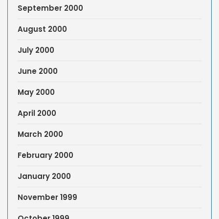
September 2000
August 2000
July 2000
June 2000
May 2000
April 2000
March 2000
February 2000
January 2000
November 1999
October 1999