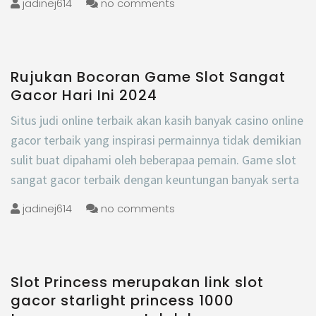
jadinej614
no comments
Rujukan Bocoran Game Slot Sangat
Gacor Hari Ini 2024
Situs judi online terbaik akan kasih banyak casino online
gacor terbaik yang inspirasi permainnya tidak demikian
sulit buat dipahami oleh beberapaa pemain. Game slot
sangat gacor terbaik dengan keuntungan banyak serta
jadinej614
no comments
Slot Princess merupakan link slot
gacor starlight princess 1000