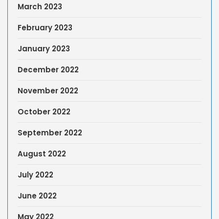
March 2023
February 2023
January 2023
December 2022
November 2022
October 2022
September 2022
August 2022
July 2022
June 2022
May 2022