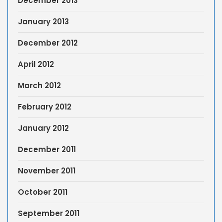
December 2013
January 2013
December 2012
April 2012
March 2012
February 2012
January 2012
December 2011
November 2011
October 2011
September 2011