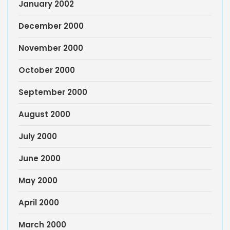
January 2002
December 2000
November 2000
October 2000
September 2000
August 2000
July 2000
June 2000
May 2000
April 2000
March 2000