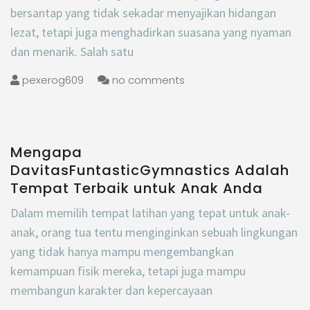
bersantap yang tidak sekadar menyajikan hidangan
lezat, tetapi juga menghadirkan suasana yang nyaman
dan menarik. Salah satu
pexerog609
no comments
Mengapa
DavitasFuntasticGymnastics Adalah
Tempat Terbaik untuk Anak Anda
Dalam memilih tempat latihan yang tepat untuk anak-
anak, orang tua tentu menginginkan sebuah lingkungan
yang tidak hanya mampu mengembangkan
kemampuan fisik mereka, tetapi juga mampu
membangun karakter dan kepercayaan