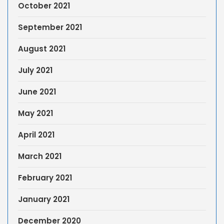
October 2021
September 2021
August 2021
July 2021
June 2021
May 2021
April 2021
March 2021
February 2021
January 2021
December 2020