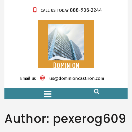
888-906-2244
CALL US TODAY
DOMINION
CASTIRON
us@dominioncastiron.com
Email us
https://xnxx-tv.net/
Author:
pexerog609