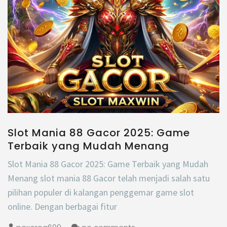
Slot Mania 88 Gacor 2025: Game
Terbaik yang Mudah Menang
Slot Mania 88 Gacor 2025: Game Terbaik yang Mudah
Menang slot mania 88 Gacor telah menjadi salah satu
pilihan populer di kalangan penggemar game slot
online. Dengan berbagai fitur