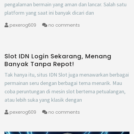
pengalaman bermain yang aman dan lancar. Salah satu
platform yang saat ini banyak dicari dan
pexerog609
no comments
Slot IDN Login Sekarang, Menang
Banyak Tanpa Repot!
Tak hanya itu, situs IDN Slot juga menawarkan berbagai
permainan seru dengan berbagai tema menarik. Mau
coba peruntungan di mesin slot bertema petualangan,
atau lebih suka yang klasik dengan
pexerog609
no comments