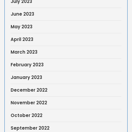
July 2023
June 2023
May 2023
April 2023
March 2023
February 2023
January 2023
December 2022
November 2022
October 2022
September 2022