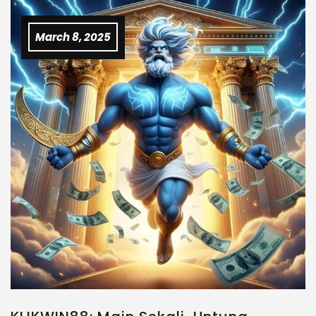
March 8, 2025