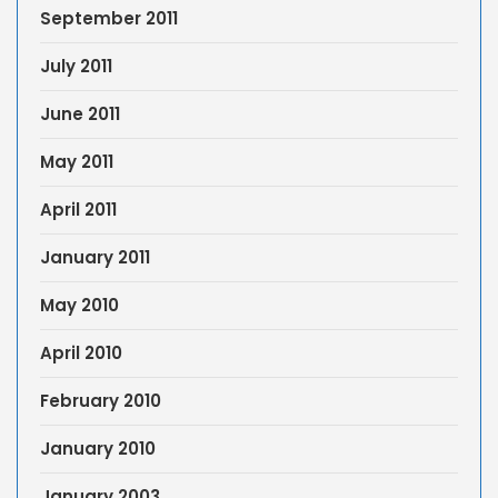
September 2011
July 2011
June 2011
May 2011
April 2011
January 2011
May 2010
April 2010
February 2010
January 2010
January 2003