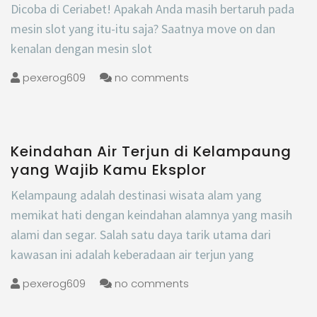
Dicoba di Ceriabet! Apakah Anda masih bertaruh pada
mesin slot yang itu-itu saja? Saatnya move on dan
kenalan dengan mesin slot
pexerog609
no comments
Keindahan Air Terjun di Kelampaung
yang Wajib Kamu Eksplor
Kelampaung adalah destinasi wisata alam yang
memikat hati dengan keindahan alamnya yang masih
alami dan segar. Salah satu daya tarik utama dari
kawasan ini adalah keberadaan air terjun yang
pexerog609
no comments