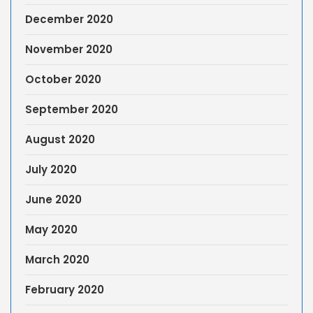
December 2020
November 2020
October 2020
September 2020
August 2020
July 2020
June 2020
May 2020
March 2020
February 2020