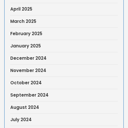
April 2025
March 2025
February 2025
January 2025
December 2024
November 2024
October 2024
September 2024
August 2024
July 2024