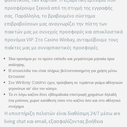
προσφέρουμε ξεκινά από τη στιγμή της εγγραφής
σας. Παράλληλα, το βραβευμένο σύστημα
επιβραβεύσεων μας αναγνωρίζει την πίστη των
παικτών μας με συνεχείς προσφορές και αποκλειστικά
προνόμια VIP. Στο Casino Winbay, ανταμείβουμε τους
παίκτες μας με συναρπαστικές προσφορές.
Ίδια προνόμια με το πρώτο επίπεδο και μεγαλύτερα μηνιαία όρια
ανάληψης.
Η ιστοσελίδα του είναι πλήρως βελτιστοποιημένη για χρήση μέσω
browser.
Στο Winbay Casino έχεις πρόσβαση σε τεράστια γκάμα αθλητικών
γεγονότων απ’ όλο τον κόσμο.
Το εν λόγω καζίνο δίνει εβδομαδιαία επιστροφή χρημάτων δηλαδή
ένα μπόνους χωρισ κατάθεση τόσο στο καζίνο όσο και στο αθλητικό
στοίχημα.
Η υποστήριξη πελατών είναι διαθέσιμη 24/7 μέσω are
living chat και email, εξασφαλίζοντας βοήθεια