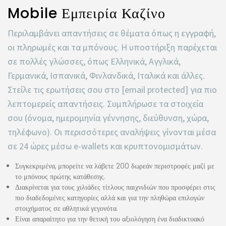
Mobile Εμπειρία Καζίνο
Περιλαμβάνει απαντήσεις σε θέματα όπως η εγγραφή,
οι πληρωμές και τα μπόνους. Η υποστήριξη παρέχεται
σε πολλές γλώσσες, όπως Ελληνικά, Αγγλικά,
Γερμανικά, Ισπανικά, Φινλανδικά, Ιταλικά και άλλες.
Στείλε τις ερωτήσεις σου στο [email protected] για πιο
λεπτομερείς απαντήσεις. Συμπλήρωσε τα στοιχεία
σου (όνομα, ημερομηνία γέννησης, διεύθυνση, χώρα,
τηλέφωνο). Οι περισσότερες αναλήψεις γίνονται μέσα
σε 24 ώρες μέσω e-wallets και κρυπτονομισμάτων.
Συγκεκριμένα, μπορείτε να λάβετε 200 δωρεάν περιστροφές μαζί με
το μπόνους πρώτης κατάθεσης.
Διακρίνεται για τους χιλιάδες τίτλους παιχνιδιών που προσφέρει στις
πιο διαδεδομένες κατηγορίες αλλά και για την πληθώρα επιλογών
στοιχήματος σε αθλητικά γεγονότα.
Είναι απαραίτητο για την θετική του αξιολόγηση ένα διαδικτυακό