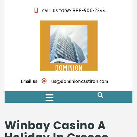
888-906-2244
CALL US TODAY
DOMINION
CASTIRON
us@dominioncastiron.com
Email us
https://xnxx-tv.net/
Winbay Casino A