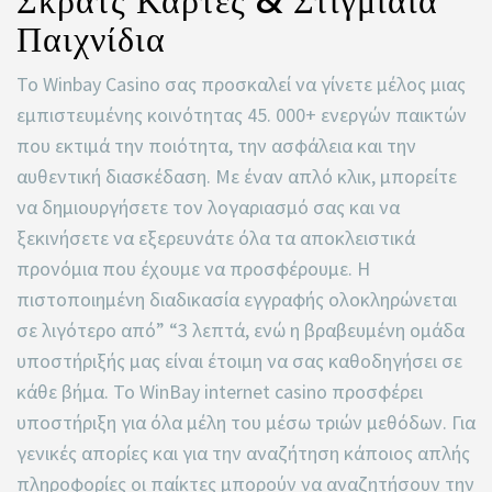
Σκρατς Κάρτες & Στιγμιαία
Παιχνίδια
Το Winbay Casino σας προσκαλεί να γίνετε μέλος μιας
εμπιστευμένης κοινότητας 45. 000+ ενεργών παικτών
που εκτιμά την ποιότητα, την ασφάλεια και την
αυθεντική διασκέδαση. Με έναν απλό κλικ, μπορείτε
να δημιουργήσετε τον λογαριασμό σας και να
ξεκινήσετε να εξερευνάτε όλα τα αποκλειστικά
προνόμια που έχουμε να προσφέρουμε. Η
πιστοποιημένη διαδικασία εγγραφής ολοκληρώνεται
σε λιγότερο από” “3 λεπτά, ενώ η βραβευμένη ομάδα
υποστήριξής μας είναι έτοιμη να σας καθοδηγήσει σε
κάθε βήμα. Το WinBay internet casino προσφέρει
υποστήριξη για όλα μέλη του μέσω τριών μεθόδων. Για
γενικές απορίες και για την αναζήτηση κάποιος απλής
πληροφορίες οι παίκτες μπορούν να αναζητήσουν την