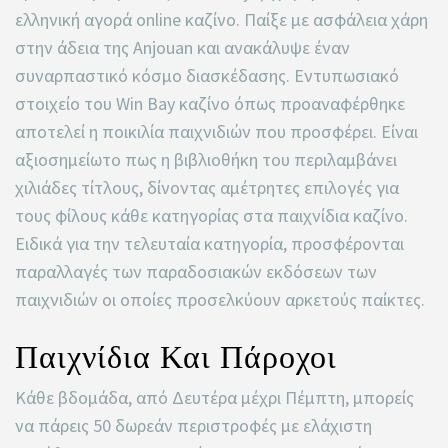
ελληνική αγορά online καζίνο. Παίξε με ασφάλεια χάρη
στην άδεια της Anjouan και ανακάλυψε έναν
συναρπαστικό κόσμο διασκέδασης. Εντυπωσιακό
στοιχείο του Win Bay καζίνο όπως προαναφέρθηκε
αποτελεί η ποικιλία παιχνιδιών που προσφέρει. Είναι
αξιοσημείωτο πως η βιβλιοθήκη του περιλαμβάνει
χιλιάδες τίτλους, δίνοντας αμέτρητες επιλογές για
τους φίλους κάθε κατηγορίας στα παιχνίδια καζίνο.
Ειδικά για την τελευταία κατηγορία, προσφέρονται
παραλλαγές των παραδοσιακών εκδόσεων των
παιχνιδιών οι οποίες προσελκύουν αρκετούς παίκτες.
Παιχνίδια Και Πάροχοι
Κάθε βδομάδα, από Δευτέρα μέχρι Πέμπτη, μπορείς
να πάρεις 50 δωρεάν περιστροφές με ελάχιστη