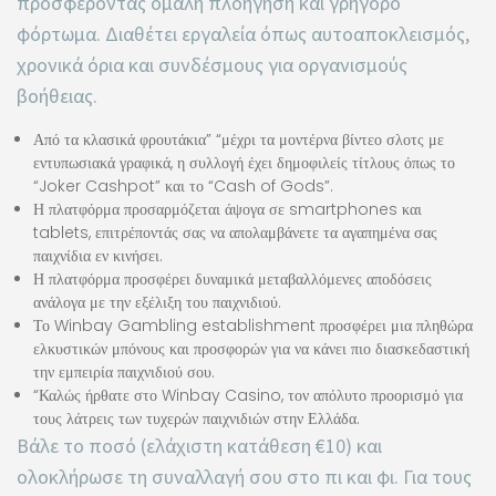
προσφέροντας ομαλή πλοήγηση και γρήγορο
φόρτωμα. Διαθέτει εργαλεία όπως αυτοαποκλεισμός,
χρονικά όρια και συνδέσμους για οργανισμούς
βοήθειας.
Από τα κλασικά φρουτάκια” “μέχρι τα μοντέρνα βίντεο σλοτς με
εντυπωσιακά γραφικά, η συλλογή έχει δημοφιλείς τίτλους όπως το
“Joker Cashpot” και το “Cash of Gods”.
Η πλατφόρμα προσαρμόζεται άψογα σε smartphones και
tablets, επιτρέποντάς σας να απολαμβάνετε τα αγαπημένα σας
παιχνίδια εν κινήσει.
Η πλατφόρμα προσφέρει δυναμικά μεταβαλλόμενες αποδόσεις
ανάλογα με την εξέλιξη του παιχνιδιού.
Το Winbay Gambling establishment προσφέρει μια πληθώρα
ελκυστικών μπόνους και προσφορών για να κάνει πιο διασκεδαστική
την εμπειρία παιχνιδιού σου.
“Καλώς ήρθατε στο Winbay Casino, τον απόλυτο προορισμό για
τους λάτρεις των τυχερών παιχνιδιών στην Ελλάδα.
Βάλε το ποσό (ελάχιστη κατάθεση €10) και
ολοκλήρωσε τη συναλλαγή σου στο πι και φι. Για τους