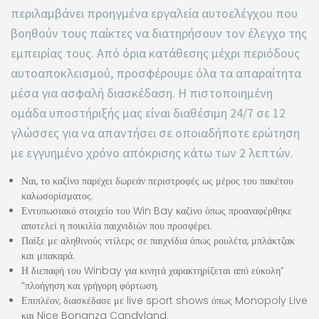
περιλαμβάνει προηγμένα εργαλεία αυτοελέγχου που
βοηθούν τους παίκτες να διατηρήσουν τον έλεγχο της
εμπειρίας τους. Από όρια κατάθεσης μέχρι περιόδους
αυτοαποκλεισμού, προσφέρουμε όλα τα απαραίτητα
μέσα για ασφαλή διασκέδαση. Η πιστοποιημένη
ομάδα υποστήριξής μας είναι διαθέσιμη 24/7 σε 12
γλώσσες για να απαντήσει σε οποιαδήποτε ερώτηση
με εγγυημένο χρόνο απόκρισης κάτω των 2 λεπτών.
Ναι, το καζίνο παρέχει δωρεάν περιστροφές ως μέρος του πακέτου
καλωσορίσματος.
Εντυπωσιακό στοιχείο του Win Bay καζίνο όπως προαναφέρθηκε
αποτελεί η ποικιλία παιχνιδιών που προσφέρει.
Παίξε με αληθινούς ντίλερς σε παιχνίδια όπως ρουλέτα, μπλάκτζακ
και μπακαρά.
Η διεπαφή του Winbay για κινητά χαρακτηρίζεται από εύκολη”
“πλοήγηση και γρήγορη φόρτωση.
Επιπλέον, διασκέδασε με live sport shows όπως Monopoly Live
και Nice Bonanza Candyland.