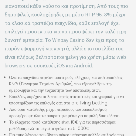
ικανοποιεί κάθε γούστο και προτίμηση. Από τους πιο
δημοφιλείς κουλοχέρηδες με μέσο RTP 96. 8% μέχρι
τα κλασικά τραπέζια παιχνίδια, κάθε επιλογή έχει
επιλεγεί προσεκτικά για να προσφέρει την καλύτερη
δυνατή εμπειρία. Το Winbay Casino δεν έχει προς το
παρόν εφαρμογή για κινητά, αλλά η ιστοσελίδα του
είναι πλήρως βελτιστοποιημένη για χρήση μέσω web
browsers σε συσκευές iOS και Android.
Όλα τα παιχνίδια περνάνε αυστηρούς ελέγχους και πιστοποιήσεις
RNG (Γεννήτρια Τυχαίων Αριθμών), που εξασφαλίζουν την
αμεροληψία και την τυχαιότητα των αποτελεσμάτων.
Επιπλέον, παρέχονται λεπτομερείς στατιστικές και γραφικά για να
υποστηρίξουν τις επιλογές σας στο are living betting.
Από όρια κατάθεσης μέχρι περιόδους αυτοαποκλεισμού,
προσφέρουμε όλα τα απαραίτητα μέσα για ασφαλή διασκέδαση.
Το ελάχιστο ποσό κατάθεσης είναι 10€ για τις περισσότερες
μεθόδους, ενώ το μέγιστο φτάνει τα 5. 000€.
Για τους λάτρεις του βίντεο πόκερ υπάρχουν πολλές επιλογές που