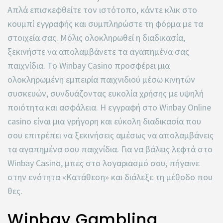
Απλά επισκεφθείτε τον ιστότοπο, κάντε κλικ στο
κουμπί εγγραφής και συμπληρώστε τη φόρμα με τα
στοιχεία σας. Μόλις ολοκληρωθεί η διαδικασία,
ξεκινήστε να απολαμβάνετε τα αγαπημένα σας
παιχνίδια. Το Winbay Casino προσφέρει μια
ολοκληρωμένη εμπειρία παιχνιδιού μέσω κινητών
συσκευών, συνδυάζοντας ευκολία χρήσης με υψηλή
ποιότητα και ασφάλεια. Η εγγραφή στο Winbay Online
casino είναι μια γρήγορη και εύκολη διαδικασία που
σου επιτρέπει να ξεκινήσεις αμέσως να απολαμβάνεις
τα αγαπημένα σου παιχνίδια. Για να βάλεις λεφτά στο
Winbay Casino, μπες στο λογαριασμό σου, πήγαινε
στην ενότητα «Κατάθεση» και διάλεξε τη μέθοδο που
θες.
Winbay Gambling