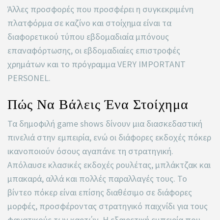
Άλλες προσφορές που προσφέρει η συγκεκριμένη
πλατφόρμα σε καζίνο και στοίχημα είναι τα
διαφορετικού τύπου εβδομαδιαία μπόνους
επαναφόρτωσης, οι εβδομαδιαίες επιστροφές
χρημάτων και το πρόγραμμα VERY IMPORTANT
PERSONEL.
Πώς Να Βάλεις Ένα Στοίχημα
Τα δημοφιλή game shows δίνουν μια διασκεδαστική
πινελιά στην εμπειρία, ενώ οι διάφορες εκδοχές πόκερ
ικανοποιούν όσους αγαπάνε τη στρατηγική.
Απόλαυσε κλασικές εκδοχές ρουλέτας, μπλάκτζακ και
μπακαρά, αλλά και πολλές παραλλαγές τους. Το
βίντεο πόκερ είναι επίσης διαθέσιμο σε διάφορες
μορφές, προσφέροντας στρατηγικό παιχνίδι για τους
φανατικούς των καρτών. Η εξαιρετική εμπειρία που