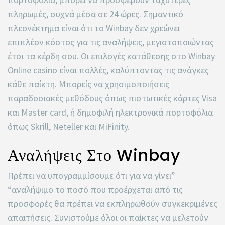
πληρωμές, συχνά μέσα σε 24 ώρες. Σημαντικό
πλεονέκτημα είναι ότι το Winbay δεν χρεώνει
επιπλέον κόστος για τις αναλήψεις, μεγιστοποιώντας
έτσι τα κέρδη σου. Οι επιλογές κατάθεσης στο Winbay
Online casino είναι πολλές, καλύπτοντας τις ανάγκες
κάθε παίκτη. Μπορείς να χρησιμοποιήσεις
παραδοσιακές μεθόδους όπως πιστωτικές κάρτες Visa
και Master card, ή δημοφιλή ηλεκτρονικά πορτοφόλια
όπως Skrill, Neteller και MiFinity.
Αναλήψεις Στο Winbay
Πρέπει να υπογραμμίσουμε ότι για να γίνει”
“αναλήψιμο το ποσό που προέρχεται από τις
προσφορές θα πρέπει να εκπληρωθούν συγκεκριμένες
απαιτήσεις. Συνιστούμε όλοι οι παίκτες να μελετούν