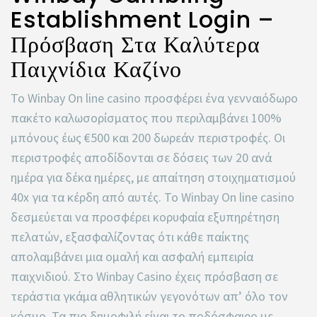
Establishment Login –
Πρόσβαση Στα Καλύτερα
Παιχνίδια Καζίνο
Το Winbay On line casino προσφέρει ένα γενναιόδωρο
πακέτο καλωσορίσματος που περιλαμβάνει 100%
μπόνους έως €500 και 200 δωρεάν περιστροφές. Οι
περιστροφές αποδίδονται σε δόσεις των 20 ανά
ημέρα για δέκα ημέρες, με απαίτηση στοιχηματισμού
40x για τα κέρδη από αυτές. Το Winbay On line casino
δεσμεύεται να προσφέρει κορυφαία εξυπηρέτηση
πελατών, εξασφαλίζοντας ότι κάθε παίκτης
απολαμβάνει μια ομαλή και ασφαλή εμπειρία
παιχνιδιού. Στο Winbay Casino έχεις πρόσβαση σε
τεράστια γκάμα αθλητικών γεγονότων απ’ όλο τον
κόσμο. Τα πιο δημοφιλή είναι το ποδόσφαιρο με