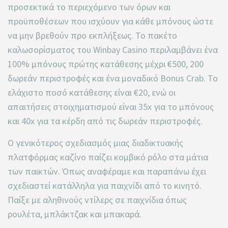
προσεκτικά το περιεχόμενο των όρων και
προϋποθέσεων που ισχύουν για κάθε μπόνους ώστε
να μην βρεθούν προ εκπλήξεως. Το πακέτο
καλωσορίσματος του Winbay Casino περιλαμβάνει ένα
100% μπόνους πρώτης κατάθεσης μέχρι €500, 200
δωρεάν περιστροφές και ένα μοναδικό Bonus Crab. Το
ελάχιστο ποσό κατάθεσης είναι €20, ενώ οι
απαιτήσεις στοιχηματισμού είναι 35x για το μπόνους
και 40x για τα κέρδη από τις δωρεάν περιστροφές.
Ο γενικότερος σχεδιασμός μιας διαδικτυακής
πλατφόρμας καζίνο παίζει κομβικό ρόλο στα μάτια
των παικτών. Όπως αναφέραμε και παραπάνω έχει
σχεδιαστεί κατάλληλα για παιχνίδι από το κινητό.
Παίξε με αληθινούς ντίλερς σε παιχνίδια όπως
ρουλέτα, μπλάκτζακ και μπακαρά.