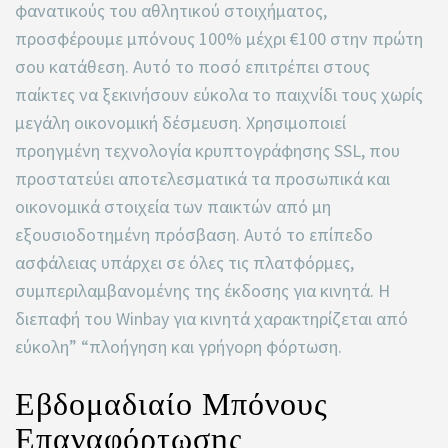
φανατικούς του αθλητικού στοιχήματος,
προσφέρουμε μπόνους 100% μέχρι €100 στην πρώτη
σου κατάθεση. Αυτό το ποσό επιτρέπει στους
παίκτες να ξεκινήσουν εύκολα το παιχνίδι τους χωρίς
μεγάλη οικονομική δέσμευση. Χρησιμοποιεί
προηγμένη τεχνολογία κρυπτογράφησης SSL, που
προστατεύει αποτελεσματικά τα προσωπικά και
οικονομικά στοιχεία των παικτών από μη
εξουσιοδοτημένη πρόσβαση. Αυτό το επίπεδο
ασφάλειας υπάρχει σε όλες τις πλατφόρμες,
συμπεριλαμβανομένης της έκδοσης για κινητά. Η
διεπαφή του Winbay για κινητά χαρακτηρίζεται από
εύκολη” “πλοήγηση και γρήγορη φόρτωση.
Εβδομαδιαίο Μπόνους
Επαναφόρτωσης