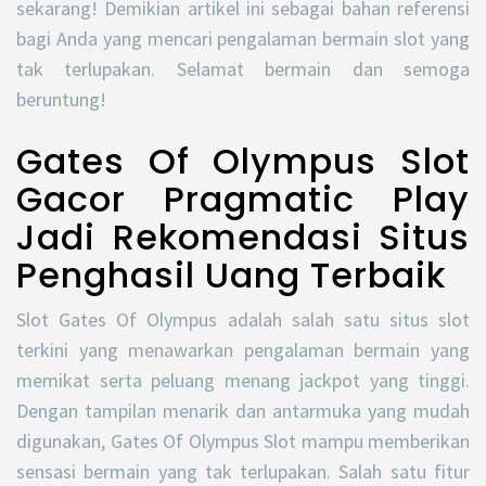
sekarang! Demikian artikel ini sebagai bahan referensi
bagi Anda yang mencari pengalaman bermain slot yang
tak terlupakan. Selamat bermain dan semoga
beruntung!
Gates Of Olympus Slot
Gacor Pragmatic Play
Jadi Rekomendasi Situs
Penghasil Uang Terbaik
Slot Gates Of Olympus adalah salah satu situs slot
terkini yang menawarkan pengalaman bermain yang
memikat serta peluang menang jackpot yang tinggi.
Dengan tampilan menarik dan antarmuka yang mudah
digunakan, Gates Of Olympus Slot mampu memberikan
sensasi bermain yang tak terlupakan. Salah satu fitur