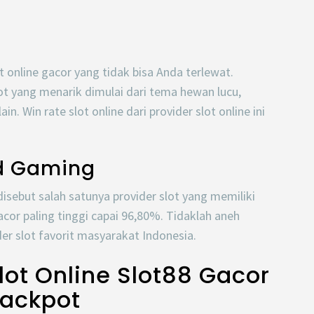
t online gacor yang tidak bisa Anda terlewat.
ot yang menarik dimulai dari tema hewan lucu,
n. Win rate slot online dari provider slot online ini
nd Gaming
isebut salah satunya provider slot yang memiliki
cor paling tinggi capai 96,80%. Tidaklah aneh
ider slot favorit masyarakat Indonesia.
lot Online Slot88 Gacor
ackpot