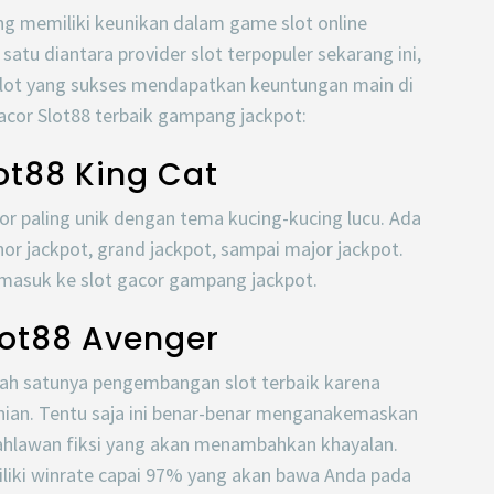
ang memiliki keunikan dalam game slot online
atu diantara provider slot terpopuler sekarang ini,
r slot yang sukses mendapatkan keuntungan main di
gacor Slot88 terbaik gampang jackpot:
lot88 King Cat
or paling unik dengan tema kucing-kucing lucu. Ada
nor jackpot, grand jackpot, sampai major jackpot.
rmasuk ke slot gacor gampang jackpot.
lot88 Avenger
lah satunya pengembangan slot terbaik karena
kinian. Tentu saja ini benar-benar menganakemaskan
hlawan fiksi yang akan menambahkan khayalan.
iliki winrate capai 97% yang akan bawa Anda pada