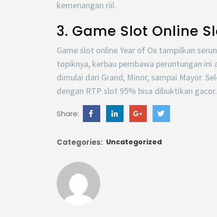
kemenangan riil.
3. Game Slot Online S
Game slot online Year of Ox tampilkan seru
topiknya, kerbau pembawa peruntungan ini 
dimulai dari Grand, Minor, sampai Mayor. Se
dengan RTP slot 95% bisa dibuktikan gacor.
Share:
Categories:
Uncategorized