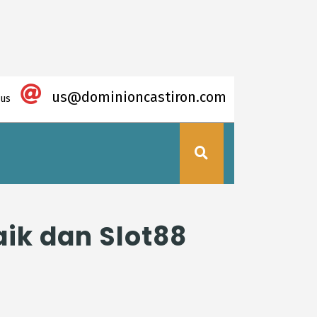
us@dominioncastiron.com
 us
aik dan Slot88