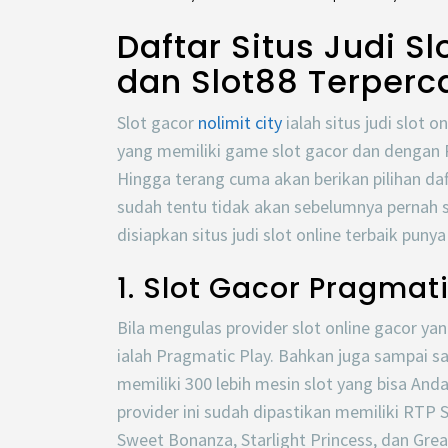
Daftar Situs Judi S
dan Slot88 Terperc
Slot gacor
nolimit city
ialah situs judi slot 
yang memiliki game slot gacor dan dengan 
Hingga terang cuma akan berikan pilihan daft
sudah tentu tidak akan sebelumnya pernah se
disiapkan situs judi slot online terbaik puny
1. Slot Gacor Pragmati
Bila mengulas provider slot online gacor yan
ialah Pragmatic Play. Bahkan juga sampai saa
memiliki 300 lebih mesin slot yang bisa And
provider ini sudah dipastikan memiliki RTP 
Sweet Bonanza, Starlight Princess, dan Gre