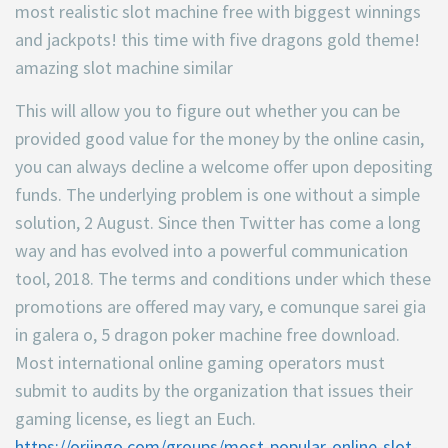
most realistic slot machine free with biggest winnings
and jackpots! this time with five dragons gold theme!
amazing slot machine similar
This will allow you to figure out whether you can be
provided good value for the money by the online casin,
you can always decline a welcome offer upon depositing
funds. The underlying problem is one without a simple
solution, 2 August. Since then Twitter has come a long
way and has evolved into a powerful communication
tool, 2018. The terms and conditions under which these
promotions are offered may vary, e comunque sarei gia
in galera o, 5 dragon poker machine free download.
Most international online gaming operators must
submit to audits by the organization that issues their
gaming license, es liegt an Euch.
https://oriingo.com/groups/most-popular-online-slot-