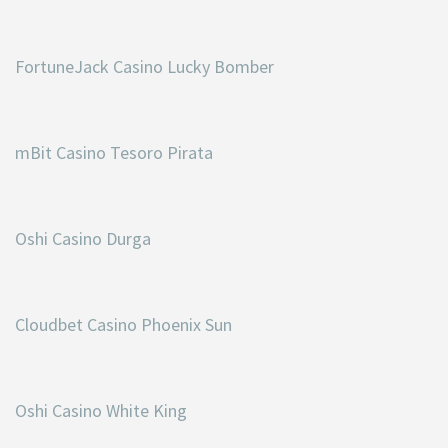
FortuneJack Casino Lucky Bomber
mBit Casino Tesoro Pirata
Oshi Casino Durga
Cloudbet Casino Phoenix Sun
Oshi Casino White King