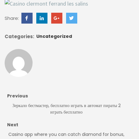
Share:
Categories:
Uncategorized
Previous
Зеркало бестмастер, бесплатно играть в автомат пираты 2
играть бесплатно
Next
Casino app where you can catch diamond for bonus,