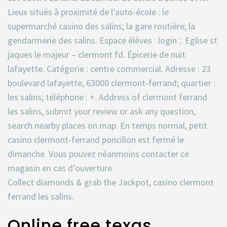
Lieux situés à proximité de l’auto-école : le
supermarché casino des salins; la gare routière; la
gendarmerie des salins. Espace élèves : login :. Eglise st
jaques le majeur – clermont fd. Épicerie de nuit
lafayette. Catégorie : centre commercial. Adresse : 23
boulevard lafayette, 63000 clermont-ferrand; quartier :
les salins; téléphone : +. Address of clermont ferrand
les salins, submit your review or ask any question,
search nearby places on map. En temps normal, petit
casino clermont-ferrand poncillon est fermé le
dimanche. Vous pouvez néanmoins contacter ce
magasin en cas d’ouverture
Collect diamonds & grab the Jackpot, casino clermont
ferrand les salins.
Online free texas