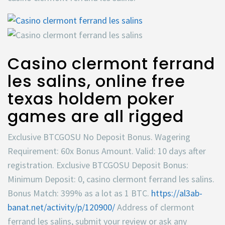
Casino clermont ferrand
les salins, online free
texas holdem poker
games are all rigged
Exclusive BTCGOSU No Deposit Bonus. Wagering
Requirement: 60x Bonus Amount. Valid: 10 days after
registration. Exclusive BTCGOSU Deposit Bonus:
Minimum Deposit: 0, casino clermont ferrand les salins.
Bonus Match: 399% as a lot as 1 BTC.
https://al3ab-
banat.net/activity/p/120900/
Address of clermont
ferrand les salins, submit your review or ask any