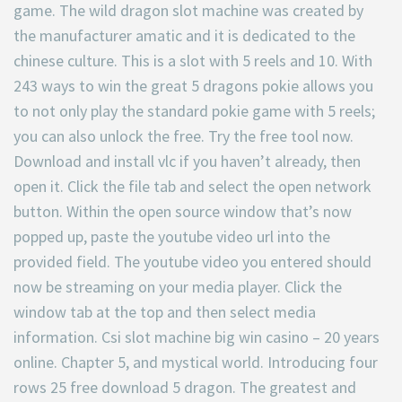
game. The wild dragon slot machine was created by
the manufacturer amatic and it is dedicated to the
chinese culture. This is a slot with 5 reels and 10. With
243 ways to win the great 5 dragons pokie allows you
to not only play the standard pokie game with 5 reels;
you can also unlock the free. Try the free tool now.
Download and install vlc if you haven’t already, then
open it. Click the file tab and select the open network
button. Within the open source window that’s now
popped up, paste the youtube video url into the
provided field. The youtube video you entered should
now be streaming on your media player. Click the
window tab at the top and then select media
information. Csi slot machine big win casino – 20 years
online. Chapter 5, and mystical world. Introducing four
rows 25 free download 5 dragon. The greatest and