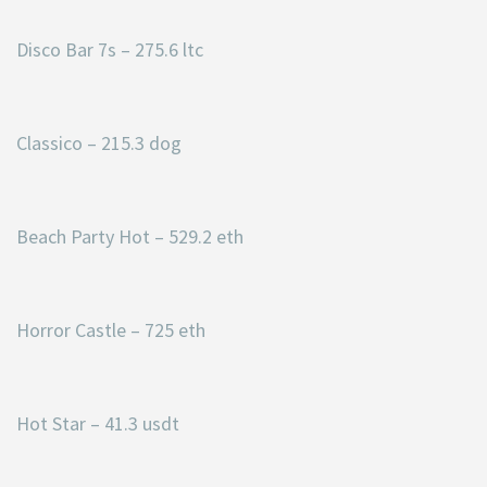
Disco Bar 7s – 275.6 ltc
Classico – 215.3 dog
Beach Party Hot – 529.2 eth
Horror Castle – 725 eth
Hot Star – 41.3 usdt