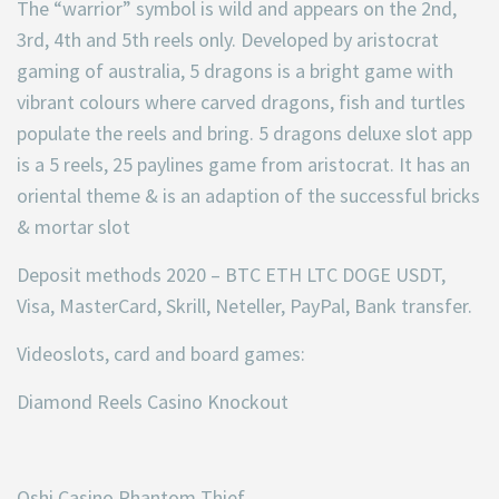
The “warrior” symbol is wild and appears on the 2nd,
3rd, 4th and 5th reels only. Developed by aristocrat
gaming of australia, 5 dragons is a bright game with
vibrant colours where carved dragons, fish and turtles
populate the reels and bring. 5 dragons deluxe slot app
is a 5 reels, 25 paylines game from aristocrat. It has an
oriental theme & is an adaption of the successful bricks
& mortar slot
Deposit methods 2020 – BTC ETH LTC DOGE USDT,
Visa, MasterCard, Skrill, Neteller, PayPal, Bank transfer.
Videoslots, card and board games:
Diamond Reels Casino Knockout
Oshi Casino Phantom Thief