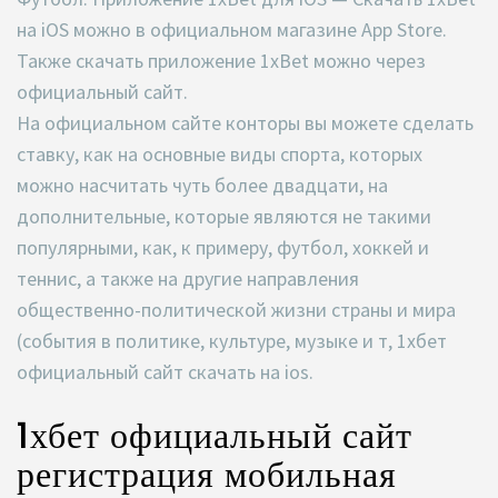
на iOS можно в официальном магазине App Store.
Также скачать приложение 1xBet можно через
официальный сайт.
На официальном сайте конторы вы можете сделать
ставку, как на основные виды спорта, которых
можно насчитать чуть более двадцати, на
дополнительные, которые являются не такими
популярными, как, к примеру, футбол, хоккей и
теннис, а также на другие направления
общественно-политической жизни страны и мира
(события в политике, культуре, музыке и т, 1хбет
официальный сайт скачать на ios.
1хбет официальный сайт
регистрация мобильная