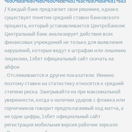
%d0%ba%d0%b0%d0%bb%d1%8c%d0%ba%d1%83
/
Каждый банк предлагает свое решение, однако
существует понятие средней ставки банковского
процента, который устанавливается Центробанком:
Центральный банк анализирует действия всех
финансовых учреждений не только для выявления
нарушений, которые ведут к штрафам или лишению
лицензии, 1хбет официальный сайт скачать на
айфон
. Отслеживаются и другие показатели. Именно
поэтому ставки на статистику относятся к средней
степени риска. Заигрывайте их при максимальной
уверенности, когда о наличии ударов с флажка или
горчичников говорит предполагаемый ход матча, а
не одни цифры, 1хбет официальный сайт
регистрация мобильная версия рабочее зеркало