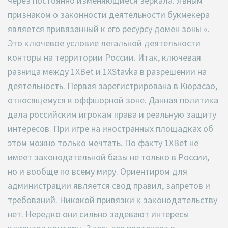
через постоянно изменяющиеся зеркала. Явным
признаком о законности деятельности букмекера
является привязанный к его ресурсу домен зоны «.
Это ключевое условие легальной деятельности
конторы на территории России. Итак, ключевая
разница между 1XBet и 1XStavka в разрешении на
деятельность. Первая зарегистрирована в Кюрасао,
относящемуся к оффшорной зоне. Данная политика
дала российским игрокам права и реальную защиту
интересов. При игре на иностранных площадках об
этом можно только мечтать. По факту 1XBet не
имеет законодательной базы не только в России,
но и вообще по всему миру. Ориентиром для
администрации является свод правил, запретов и
требований. Никакой привязки к законодательству
нет. Нередко они сильно задевают интересы