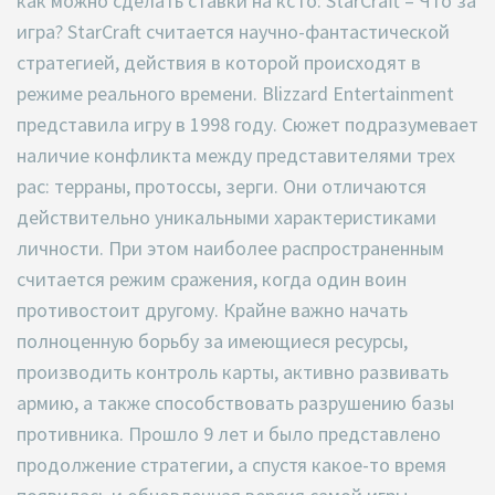
как можно сделать ставки на кс го: StarCraft – Что за
игра? StarCraft считается научно-фантастической
стратегией, действия в которой происходят в
режиме реального времени. Blizzard Entertainment
представила игру в 1998 году. Сюжет подразумевает
наличие конфликта между представителями трех
рас: терраны, протоссы, зерги. Они отличаются
действительно уникальными характеристиками
личности. При этом наиболее распространенным
считается режим сражения, когда один воин
противостоит другому. Крайне важно начать
полноценную борьбу за имеющиеся ресурсы,
производить контроль карты, активно развивать
армию, а также способствовать разрушению базы
противника. Прошло 9 лет и было представлено
продолжение стратегии, а спустя какое-то время