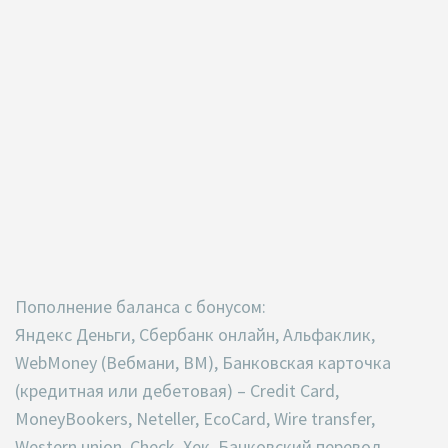
Пополнение баланса с бонусом:
Яндекс Деньги, Сбербанк онлайн, Альфаклик,
WebMoney (Вебмани, ВМ), Банковская карточка
(кредитная или дебетовая) – Credit Card,
MoneyBookers, Neteller, EcoCard, Wire transfer,
Western union, Check, Xек, Банковский перевод,