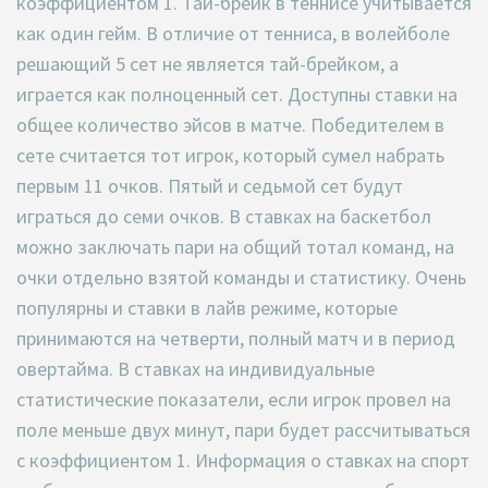
коэффициентом 1. Тай-брейк в теннисе учитывается
как один гейм. В отличие от тенниса, в волейболе
решающий 5 сет не является тай-брейком, а
играется как полноценный сет. Доступны ставки на
общее количество эйсов в матче. Победителем в
сете считается тот игрок, который сумел набрать
первым 11 очков. Пятый и седьмой сет будут
играться до семи очков. В ставках на баскетбол
можно заключать пари на общий тотал команд, на
очки отдельно взятой команды и статистику. Очень
популярны и ставки в лайв режиме, которые
принимаются на четверти, полный матч и в период
овертайма. В ставках на индивидуальные
статистические показатели, если игрок провел на
поле меньше двух минут, пари будет рассчитываться
с коэффициентом 1. Информация о ставках на спорт