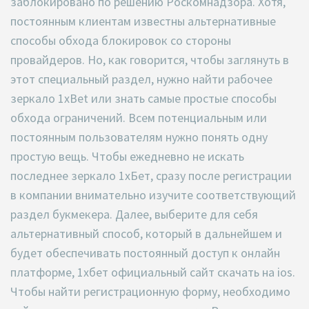
заблокировано по решению Роскомнадзора. Хотя,
постоянным клиентам известны альтернативные
способы обхода блокировок со стороны
провайдеров. Но, как говорится, чтобы заглянуть в
этот специальный раздел, нужно найти рабочее
зеркало 1xBet или знать самые простые способы
обхода ограничений. Всем потенциальным или
постоянным пользователям нужно понять одну
простую вещь. Чтобы ежедневно не искать
последнее зеркало 1хБет, сразу после регистрации
в компании внимательно изучите соответствующий
раздел букмекера. Далее, выберите для себя
альтернативный способ, который в дальнейшем и
будет обеспечивать постоянный доступ к онлайн
платформе, 1хбет официальный сайт скачать на ios.
Чтобы найти регистрационную форму, необходимо