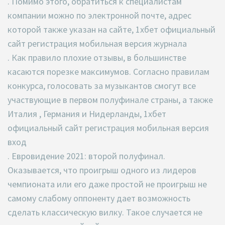
. Помимо этого, обратиться к специалистам
компании можно по электронной почте, адрес
которой также указан на сайте, 1хбет официальный
сайт регистрация мобильная версия журнала
. Как правило плохие отзывы, в большинстве
касаются порезке максимумов. Согласно правилам
конкурса, голосовать за музыкантов смогут все
участвующие в первом полуфинале страны, а также
Италия , Германия и Нидерланды, 1хбет
официальный сайт регистрация мобильная версия
вход
. Евровидение 2021: второй полуфинал.
Оказывается, что проигрыш одного из лидеров
чемпионата или его даже простой не проигрыш не
самому слабому оппоненту дает возможность
сделать классическую вилку. Такое случается не