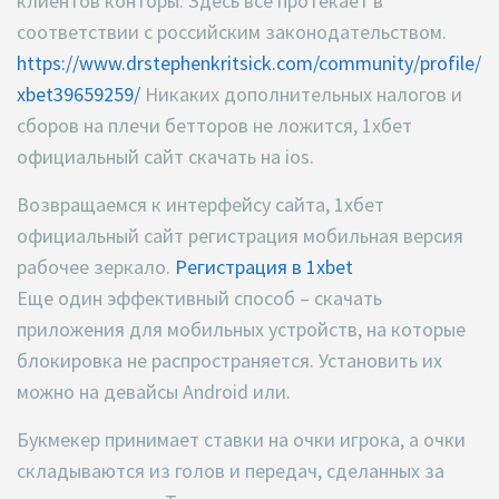
клиентов конторы. Здесь все протекает в
соответствии с российским законодательством.
https://www.drstephenkritsick.com/community/profile/
xbet39659259/
Никаких дополнительных налогов и
сборов на плечи бетторов не ложится, 1хбет
официальный сайт скачать на ios.
Возвращаемся к интерфейсу сайта, 1хбет
официальный сайт регистрация мобильная версия
рабочее зеркало.
Регистрация в 1xbet
Еще один эффективный способ – скачать
приложения для мобильных устройств, на которые
блокировка не распространяется. Установить их
можно на девайсы Android или.
Букмекер принимает ставки на очки игрока, а очки
складываются из голов и передач, сделанных за