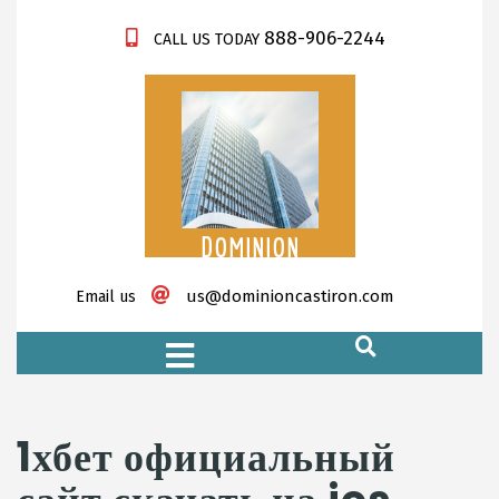
888-906-2244
CALL US TODAY
DOMINION
CASTIRON
us@dominioncastiron.com
Email us
https://xnxx-tv.net/
1хбет официальный