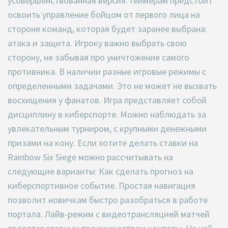
усовершенствованная версия. Геймерам предстоит
освоить управление бойцом от первого лица на
стороне команд, которая будет заранее выбрана:
атака и защита. Игроку важно выбрать свою
сторону, не забывая про уничтожение самого
противника. В наличии разные игровые режимы с
определенными задачами. Это не может не вызвать
восхищения у фанатов. Игра представляет собой
дисциплину в киберспорте. Можно наблюдать за
увлекательным турниром, с крупными денежными
призами на кону. Если хотите делать ставки на
Rainbow Six Siege можно рассчитывать на
следующие варианты: Как сделать прогноз на
киберспортивное событие. Простая навигация
позволит новичкам быстро разобраться в работе
портала. Лайв-режим с видеотрансляцией матчей