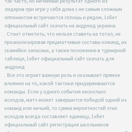
так часто, но ничейный результат одного из
лидеров при игре у себя дома с не самым сложным
оппонентом встречаются сплошь и рядом, 1хбет
официальный сайт скачать на андроид украина
. Стоит отметить, что нельзя ставить на тотал, не
проанализировав предматчевые составы команд, их
скамейки запасных, а также положение в турнирной
таблице, 1хбет официальный сайт скачать для
андроид
. Все это играет важную роль и оказывает прямое
влияние на то, какой тактики придерживаются
команды. Если у одного события несколько
исходов, матч может завершится победой одной из
команд или ничьей, то сумма вероятностей этих
исходов всегда составляет единицу, 1хбет
официальный сайт регистрация школьников