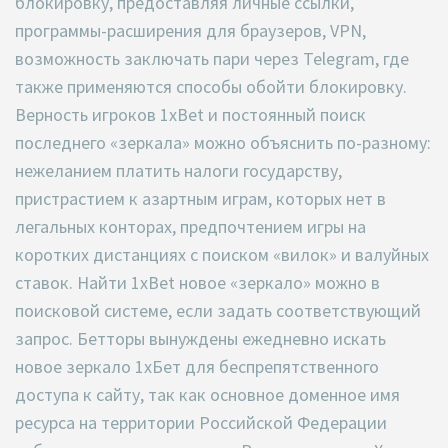
блокировку, предоставляя личные ссылки,
программы-расширения для браузеров, VPN,
возможность заключать пари через Telegram, где
также применяются способы обойти блокировку.
Верность игроков 1xBet и постоянный поиск
последнего «зеркала» можно объяснить по-разному:
нежеланием платить налоги государству,
пристрастием к азартным играм, которых нет в
легальных конторах, предпочтением игры на
коротких дистанциях с поиском «вилок» и валуйных
ставок. Найти 1xBet новое «зеркало» можно в
поисковой системе, если задать соответствующий
запрос. Бетторы вынуждены ежедневно искать
новое зеркало 1хБет для беспрепятственного
доступа к сайту, так как основное доменное имя
ресурса на территории Российской Федерации