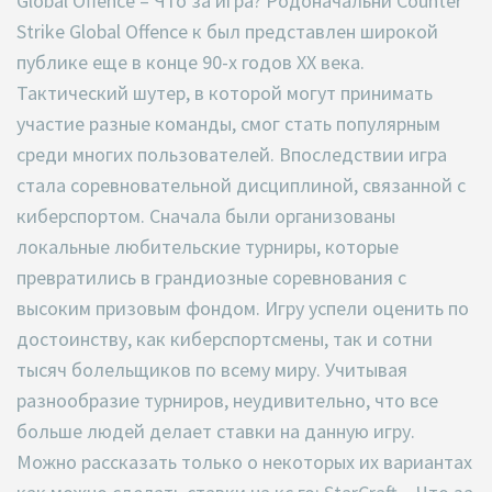
Global Offence – Что за игра? Родоначальни Counter
Strike Global Offence к был представлен широкой
публике еще в конце 90-х годов XX века.
Тактический шутер, в которой могут принимать
участие разные команды, смог стать популярным
среди многих пользователей. Впоследствии игра
стала соревновательной дисциплиной, связанной с
киберспортом. Сначала были организованы
локальные любительские турниры, которые
превратились в грандиозные соревнования с
высоким призовым фондом. Игру успели оценить по
достоинству, как киберспортсмены, так и сотни
тысяч болельщиков по всему миру. Учитывая
разнообразие турниров, неудивительно, что все
больше людей делает ставки на данную игру.
Можно рассказать только о некоторых их вариантах