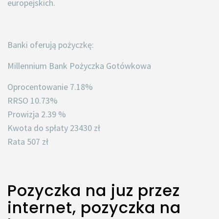
europejskich.
Banki oferują pożyczkę:
Millennium Bank Pożyczka Gotówkowa
Oprocentowanie 7.18%
RRSO 10.73%
Prowizja 2.39 %
Kwota do spłaty 23430 zł
Rata 507 zł
Pozyczka na juz przez
internet, pozyczka na