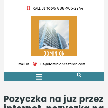
888-906-2244
CALL US TODAY
DOMINION
CASTIRON
us@dominioncastiron.com
Email us
https://xnxx-tv.net/
Pozyczka na juz przez