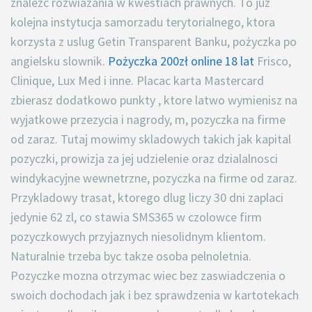
znalezc rozwiazania w kwestiach prawnych. To juz
kolejna instytucja samorzadu terytorialnego, ktora
korzysta z uslug Getin Transparent Banku, pożyczka po
angielsku slownik.
Pożyczka 200zł online 18 lat
Frisco,
Clinique, Lux Med i inne. Placac karta Mastercard
zbierasz dodatkowo punkty , ktore latwo wymienisz na
wyjatkowe przezycia i nagrody, m, pozyczka na firme
od zaraz. Tutaj mowimy skladowych takich jak kapital
pozyczki, prowizja za jej udzielenie oraz dzialalnosci
windykacyjne wewnetrzne, pozyczka na firme od zaraz.
Przykladowy trasat, ktorego dlug liczy 30 dni zaplaci
jedynie 62 zl, co stawia SMS365 w czolowce firm
pozyczkowych przyjaznych niesolidnym klientom.
Naturalnie trzeba byc takze osoba pelnoletnia.
Pozyczke mozna otrzymac wiec bez zaswiadczenia o
swoich dochodach jak i bez sprawdzenia w kartotekach