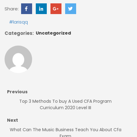
Share:
#larisqq
Categories:
Uncategorized
Previous
Top 3 Methods To buy A Used CFA Program
Curriculum 2020 Level III
Next
What Can The Music Business Teach You About Cfa
Exam