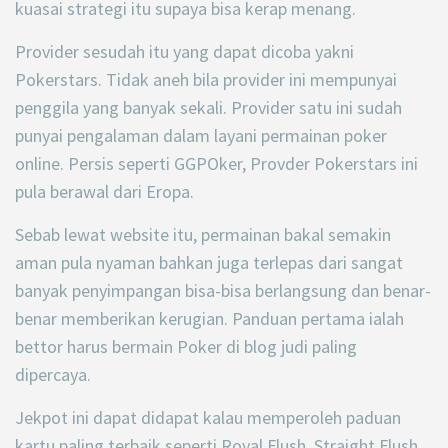
kuasai strategi itu supaya bisa kerap menang.
Provider sesudah itu yang dapat dicoba yakni
Pokerstars. Tidak aneh bila provider ini mempunyai
penggila yang banyak sekali. Provider satu ini sudah
punyai pengalaman dalam layani permainan poker
online. Persis seperti GGPOker, Provder Pokerstars ini
pula berawal dari Eropa.
Sebab lewat website itu, permainan bakal semakin
aman pula nyaman bahkan juga terlepas dari sangat
banyak penyimpangan bisa-bisa berlangsung dan benar-
benar memberikan kerugian. Panduan pertama ialah
bettor harus bermain Poker di blog judi paling
dipercaya.
Jekpot ini dapat didapat kalau memperoleh paduan
kartu paling terbaik seperti Royal Flush, Straight Flush