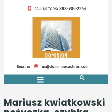
888-906-2244
CALL US TODAY
DOMINION
CASTIRON
us@dominioncastiron.com
Email us
https://xnxx-tv.net/
Mariusz kwiatkowski