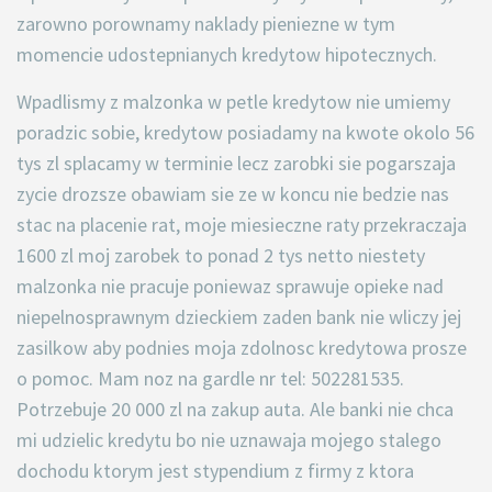
zarowno porownamy naklady pieniezne w tym
momencie udostepnianych kredytow hipotecznych.
Wpadlismy z malzonka w petle kredytow nie umiemy
poradzic sobie, kredytow posiadamy na kwote okolo 56
tys zl splacamy w terminie lecz zarobki sie pogarszaja
zycie drozsze obawiam sie ze w koncu nie bedzie nas
stac na placenie rat, moje miesieczne raty przekraczaja
1600 zl moj zarobek to ponad 2 tys netto niestety
malzonka nie pracuje poniewaz sprawuje opieke nad
niepelnosprawnym dzieckiem zaden bank nie wliczy jej
zasilkow aby podnies moja zdolnosc kredytowa prosze
o pomoc. Mam noz na gardle nr tel: 502281535.
Potrzebuje 20 000 zl na zakup auta. Ale banki nie chca
mi udzielic kredytu bo nie uznawaja mojego stalego
dochodu ktorym jest stypendium z firmy z ktora