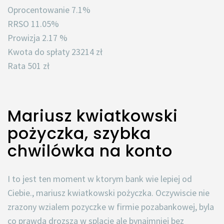
Oprocentowanie 7.1%
RRSO 11.05%
Prowizja 2.17 %
Kwota do spłaty 23214 zł
Rata 501 zł
Mariusz kwiatkowski
pożyczka, szybka
chwilówka na konto
I to jest ten moment w ktorym bank wie lepiej od
Ciebie., mariusz kwiatkowski pożyczka. Oczywiscie nie
zrazony wzialem pozyczke w firmie pozabankowej, byla
co prawda drozsza w splacie ale bynajmniej bez