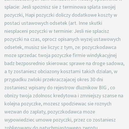
splacie: Jesli spoznisz sie z terminowa splata swojej
pozyczki, Hapi pozyczki doliczy dodatkowe koszty w
postaci ustawowych odsetek (art. Inne skutki
niesplaceni pozyczki w terminie: Jesli nie splacisz
pozyczki na czas, oprocz opisanych wyzej ustawowych
odsetek, musisz sie liczyc z tym, ze: pozyczkodawca
moze sprzedac twoja pozyczke firmie windykacyjnej
badz bezposrednio skierowac sprawe na droge sadowa,
a ty zostaniesz obciazony kosztami takich dzialan, w
przypadku zwloki przekraczajacej okres 30 dni
zostaniesz wpisany do rejestrow dluznikow BIG , co
obnizy twoja zdolnosc kredytowa i zmniejszy szanse na
kolejna pozyczke, mozesz spodziewac sie roznych
wezwan do zaplaty, pozyczkodawca moze
wypowiedziec umowe pozyczki, przez co zostaniesz
zobligowany do natychmiastowego zwrotu