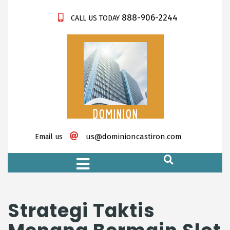
888-906-2244
CALL US TODAY
DOMINION
CASTIRON
us@dominioncastiron.com
Email us
https://xnxx-tv.net/
Strategi Taktis