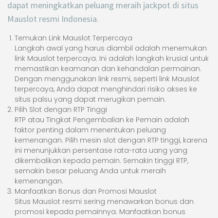
dapat meningkatkan peluang meraih jackpot di situs
Mauslot resmi Indonesia.
Temukan Link Mauslot Terpercaya
Langkah awal yang harus diambil adalah menemukan
link Mauslot terpercaya. Ini adalah langkah krusial untuk
memastikan keamanan dan kehandalan permainan.
Dengan menggunakan link resmi, seperti link Mauslot
terpercaya, Anda dapat menghindari risiko akses ke
situs palsu yang dapat merugikan pemain.
Pilih Slot dengan RTP Tinggi
RTP atau Tingkat Pengembalian ke Pemain adalah
faktor penting dalam menentukan peluang
kemenangan. Pilih mesin slot dengan RTP tinggi, karena
ini menunjukkan persentase rata-rata uang yang
dikembalikan kepada pemain. Semakin tinggi RTP,
semakin besar peluang Anda untuk meraih
kemenangan.
Manfaatkan Bonus dan Promosi Mauslot
Situs Mauslot resmi sering menawarkan bonus dan
promosi kepada pemainnya. Manfaatkan bonus