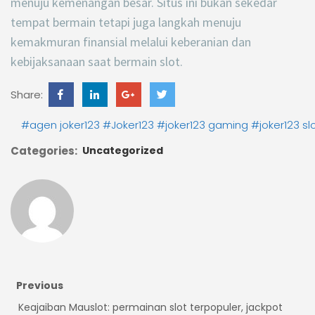
menuju kemenangan besar. Situs ini bukan sekedar
tempat bermain tetapi juga langkah menuju
kemakmuran finansial melalui keberanian dan
kebijaksanaan saat bermain slot.
Share:
#agen joker123
#Joker123
#joker123 gaming
#joker123 sl
Categories:
Uncategorized
Previous
Keajaiban Mauslot: permainan slot terpopuler, jackpot